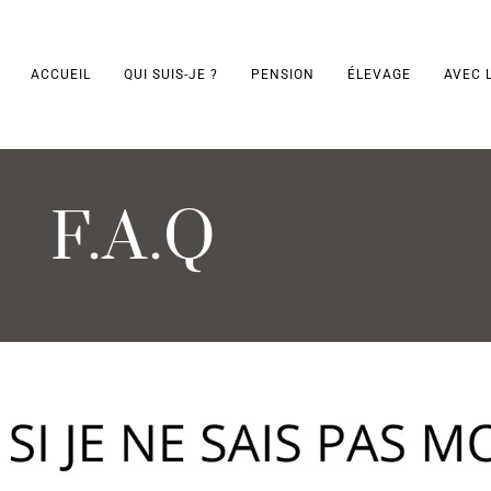
ACCUEIL
QUI SUIS-JE ?
PENSION
ÉLEVAGE
AVEC 
F.A.Q