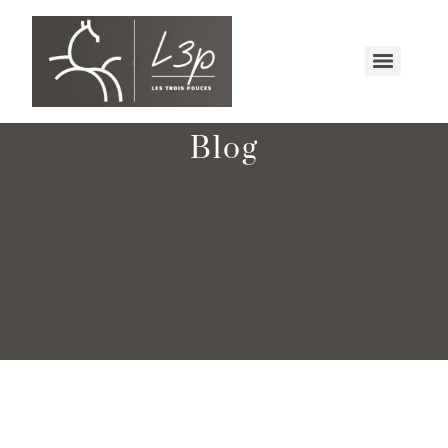
Blog
Qu’est-ce que l’Art de l’Alignement
Émotionnel (AAE) ?
12 février 2025
/
No Comments
Article 1: (Rédigé par ma FORMATRICE & FONDATRICE du
Centre Equi-emotions : STEPHANIE STRIJBOSCH) Qu’est-ce que
l’Art de l’Alignement Émotionnel...
Read More